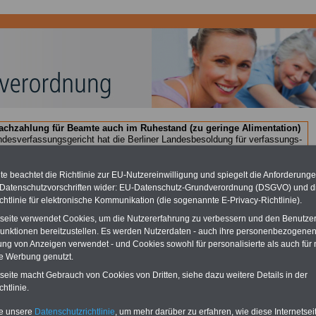
chzahlung für Beamte auch im Ruhestand (zu geringe Alimentation)
desverfassungsgericht hat die Berliner Landesbesoldung für verfassungs-
rklärt (Berlin muss bis
März 2027 eine Neuregelung der Besoldung
eßen). Auch beim Bund (Beamte & Ruhestandsbeamte) gibt es teilweise
chzahlungen (Medienberichten zufolge liegt diese für
alle (!) Beamte
e beachtet die Richtlinie zur EU-Nutzereinwilligung und spiegelt die Anforderung
en
mind. 3.000 und 13.000 Euro
, Der INFO-SERVICE gibt hierzu eine
 Datenschutzvorschriften wider: EU-Datenschutz-Grundverordnung (DSGVO) und d
re heraus, die unmittelbar nach dem Beschluss des Gesetzentwurfs der
chtlinie für elektronische Kommunikation (die sogenannte E-Privacy-Richtlinie).
gierung vorgelegt wird (im II. Quartal.2026) >>>
zur (Vor)Bestellung
schüre
.
tseite verwendet Cookies, um die Nutzererfahrung zu verbessern und den Benutze
unktionen bereitzustellen. Es werden Nutzerdaten - auch ihre personenbezogenen
ung von Anzeigen verwendet - und Cookies sowohl für personalisierte als auch für 
te Werbung genutzt.
beihilfeverordnung (BBhV): Anlage .1 - Ausgeschlossene
tseite macht Gebrauch von Cookies von Dritten, siehe dazu weitere Details in der
eilweise ausgeschlossene Untersuchungen und
htlinie.
dlungen
te unsere
Datenschutzrichtlinie
, um mehr darüber zu erfahren, wie diese Internetse