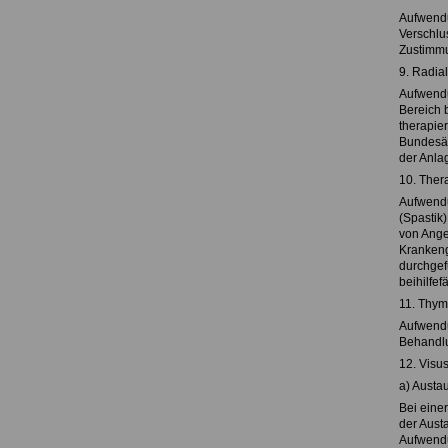
Aufwendun
Verschlu
Zustimmu
9. Radia
Aufwendu
Bereich b
therapier
Bundesä
der Anlag
10. Ther
Aufwendu
(Spastik
von Ange
Krankeng
durchgef
beihilfef
11. Thym
Aufwendu
Behandlu
12. Vis
a) Austa
Bei eine
der Aust
Aufwendu