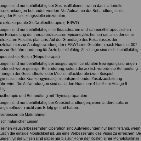
gen sind nur beihilfefähig bei Gasinsufflationen, wenn damit arterielle
sserkrankungen behandelt werden. Vor Aufnahme der Behandlung ist die
ng der Festsetzungsstelle einzuholen.
le extrakorporale Stoßwellentherapie (r-ESWT)
ngen sind nur beihilfefähig im orthopädischen und schmerztherapeutischen
ei Behandlung der therapierefraktären Epicondylitis humeri radialis oder einer
efraktären Fasciitis plantaris. Auf der Grundlage des Beschlusses der
rztekammer zur Analogbewertung der r-ESWT sind Gebühren nach Nummer 302
e zur Gebührenordnung für Ärzte beihilfefähig. Zuschläge sind nicht beihilfefähig.
apeutisches Reiten (Hippotherapie)
ngen sind nur beihilfefähig bei ausgeprägten cerebralen Bewegungsstörungen
) oder schwerer geistiger Behinderung, sofern die ärztlich verordnete Behandlung
hörigen der Gesundheits- oder Medizinalfachberufe (zum Beispiel
ymnastin oder Krankengymnast) mit entsprechender Zusatzausbildung
ührt wird. Die Aufwendungen sind nach den Nummern 4 bis 6 der Anlage 9
ähig.
ustherapie und Behandlung mit Thymuspräparaten
ngen sind nur beihilfefähig bei Krebsbehandlungen, wenn andere übliche
ngsmethoden nicht zum Erfolg geführt haben.
usverbessernde Maßnahmen
usch natürlicher Linsen
r reinen visusverbessernden Operation sind Aufwendungen nur beihilfefähig, wenn
ausch die einzige Möglichkeit ist, um eine Verbesserung des Visus zu erreichen. Di
ngen für die Linsen sind dabei nur bis zur Höhe der Kosten einer Monofokallinse,