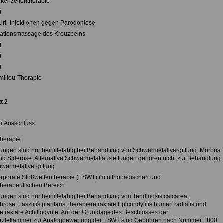
ckenzellentherapie
)
uril-Injektionen gegen Parodontose
rationsmassage des Kreuzbeins
)
)
)
lmilieu-Therapie
t 2
er Ausschluss
therapie
ngen sind nur beihilfefähig bei Behandlung von Schwermetallvergiftung, Morbus
nd Siderose. Alternative Schwermetallausleitungen gehören nicht zur Behandlung
hwermetallvergiftung.
orporale Stoßwellentherapie (ESWT) im orthopädischen und
herapeutischen Bereich
ngen sind nur beihilfefähig bei Behandlung von Tendinosis calcarea,
rose, Fasziitis plantaris, therapierefraktäre Epicondylitis humeri radialis und
refraktäre Achillodynie. Auf der Grundlage des Beschlusses der
rztekammer zur Analogbewertung der ESWT sind Gebühren nach Nummer 1800