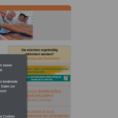
Sie möchten regelmäßig
informiert werden?
Anmeldung zum Newsletter
en zweier
ie
rn bestimmte
 Daten zur
nicht
Taschenbuch
Beihilferecht in
Bund und Ländern
für nur 7,50 Euro
Neu aufgelegt: Buch
Nebentätigkeitsrecht des oeffentlichen
ite Cookies