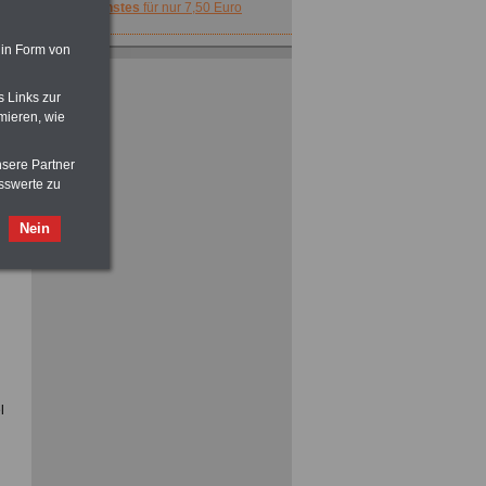
Dienstes
für nur 7,50 Euro
 in Form von
s Links zur
mieren, wie
Taschenbuch
Beihilferecht in
nsere Partner
Bund und Ländern
sswerte zu
für nur 7,50 Euro
Nein
Neu aufgelegt: Buch
Nebentätigkeitsrecht des oeffentlichen
Dienstes
für nur 7,50 Euro
l