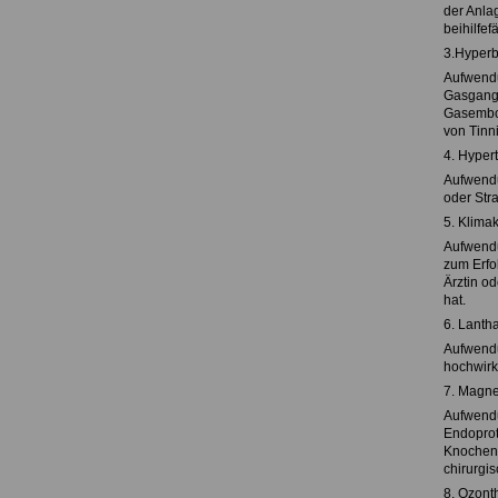
der Anla
beihilfef
3.Hyperb
Aufwendu
Gasgangr
Gasembol
von Tinn
4. Hyper
Aufwendu
oder Str
5. Klim
Aufwendu
zum Erfo
Ärztin o
hat.
6. Lanth
Aufwendu
hochwirk
7. Magne
Aufwendu
Endoprot
Knochenb
chirurgi
8. Ozont