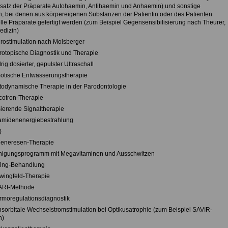
nsatz der Präparate Autohaemin, Antihaemin und Anhaemin) und sonstige
n, bei denen aus körpereigenen Substanzen der Patientin oder des Patienten
elle Präparate gefertigt werden (zum Beispiel Gegensensibilisierung nach Theurer,
edizin)
rostimulation nach Molsberger
rotopische Diagnostik und Therapie
rig dosierter, gepulster Ultraschall
otische Entwässerungstherapie
todynamische Therapie in der Parodontologie
cotron-Therapie
sierende Signaltherapie
amidenenergiebestrahlung
)
generesen-Therapie
nigungsprogramm mit Megavitaminen und Ausschwitzen
fing-Behandlung
wingfeld-Therapie
ARI-Methode
rmoregulationsdiagnostik
nsorbitale Wechselstromstimulation bei Optikusatrophie (zum Beispiel SAVIR-
n)