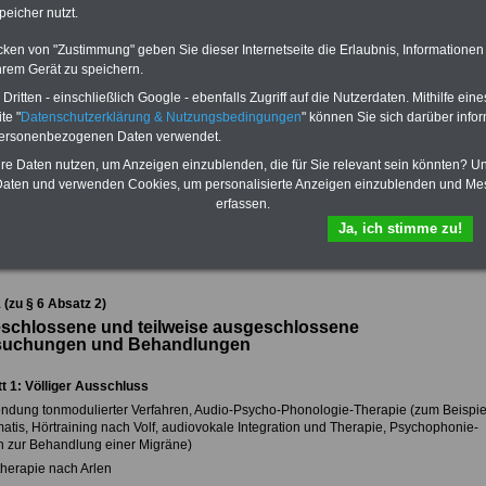
PDF-SERVICE: zehn eBooks zu den
eile für den öffentlichen Dienst
peicher nutzt.
wichtigsten Themen für Beamte und
chen und sparen:
Baufinanzierung
-
dem Öffentlichen Dienst
cken von "Zustimmung" geben Sie dieser Internetseite die Erlaubnis, Informationen
rufsunfähigkeitsabsicherung
-
Für nur 15 Euro im Jahr können Sie mehr
hrem Gerät zu speichern.
Kapitalanlagen
-
als zehn Taschenbücher als eBook
kenzusatzversicherung
-
Private
herunterladen: Beamtenrecht, Besoldung,
ritten - einschließlich Google - ebenfalls Zugriff auf die Nutzerdaten. Mithilfe eine
rankenversicherung - zuerst
Beamtenversorgung, Beihilfe) sowie
te "
Datenschutzerklärung & Nutzungsbedingungen
" können Sie sich darüber infor
chen, dann unterschreiben
-
Online-
Nebentätigkeitsrecht, Tarifrecht, Frauen
personenbezogenen Daten verwendet.
ich Gesetzliche Krankenkassen
-
im öffentlichen Dienst. Sie können die
Zahnzusatzversicherung
-
hre Daten nutzen, um Anzeigen einzublenden, die für Sie relevant sein könnten? U
eBooks herunterladen, ausdrucken und
to/Netto:
>>>hier können Sie es
lesen
>>>mehr Informationen
aten und verwenden Cookies, um personalisierte Anzeigen einzublenden und Me
ausrechnen lassen
erfassen.
Ja, ich stimme zu!
sicht der Bundesbeihilfeverordnung (BBhV):
 (zu § 6 Absatz 2)
schlossene und teilweise ausgeschlossene
suchungen und Behandlungen
t 1: Völliger Ausschluss
ndung tonmodulierter Verfahren, Audio-Psycho-Phonologie-Therapie (zum Beispie
atis, Hörtraining nach Volf, audiovokale Integration und Therapie, Psychophonie-
n zur Behandlung einer Migräne)
therapie nach Arlen