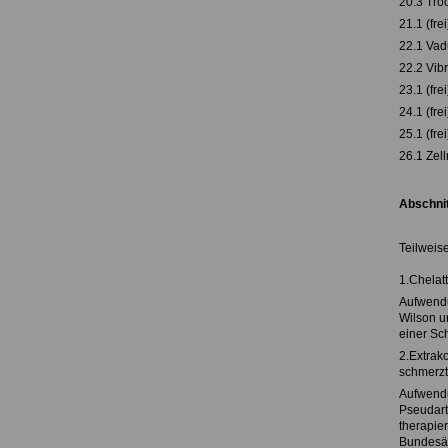
20.3 Tro
21.1 (frei
22.1 Vad
22.2 Vib
23.1 (frei
24.1 (frei
25.1 (frei
26.1 Zel
Abschnit
Teilweis
1.Chelat
Aufwendu
Wilson u
einer Sc
2.Extrak
schmerzt
Aufwendu
Pseudarth
therapie
Bundesä