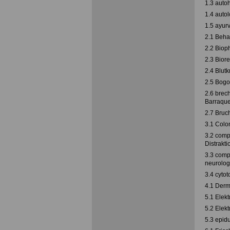
1.3 auto
1.4 auto
1.5 ayur
2.1 Beha
2.2 Biop
2.3 Bior
2.4 Blut
2.5 Bog
2.6 brec
Barraque
2.7 Bruc
3.1 Colo
3.2 comp
Distrakt
3.3 comp
neurolog
3.4 cytot
4.1 Derm
5.1 Elek
5.2 Elek
5.3 epid