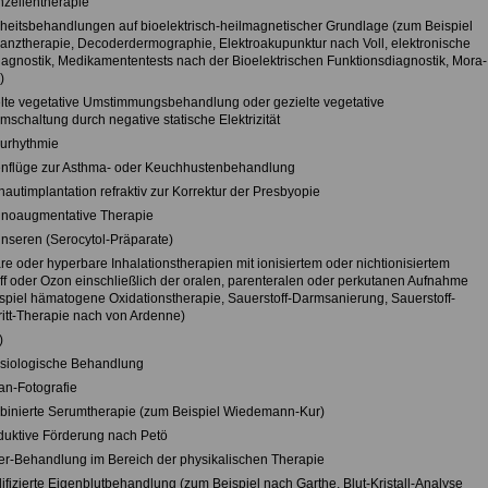
hzellentherapie
heitsbehandlungen auf bioelektrisch-heilmagnetischer Grundlage (zum Beispiel
anztherapie, Decoderdermographie, Elektroakupunktur nach Voll, elektronische
agnostik, Medikamententests nach der Bioelektrischen Funktionsdiagnostik, Mora-
)
elte vegetative Umstimmungsbehandlung oder gezielte vegetative
schaltung durch negative statische Elektrizität
eurhythmie
nflüge zur Asthma- oder Keuchhustenbehandlung
autimplantation refraktiv zur Korrektur der Presbyopie
noaugmentative Therapie
nseren (Serocytol-Präparate)
re oder hyperbare Inhalationstherapien mit ionisiertem oder nichtionisiertem
ff oder Ozon einschließlich der oralen, parenteralen oder perkutanen Aufnahme
spiel hämatogene Oxidationstherapie, Sauerstoff-Darmsanierung, Sauerstoff-
itt-Therapie nach von Ardenne)
)
esiologische Behandlung
ian-Fotografie
binierte Serumtherapie (zum Beispiel Wiedemann-Kur)
duktive Förderung nach Petö
er-Behandlung im Bereich der physikalischen Therapie
ifizierte Eigenblutbehandlung (zum Beispiel nach Garthe, Blut-Kristall-Analyse