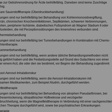
ge zur Gebührenordnung für Ärzte beihilfefähig. Daneben sind keine Zuschläge
ähig.
are Sauerstofftherapie (Überdruckbehandlung)
ngen sind nur beihilfefähig bei Behandlung von Kohlenmonoxidvergiftung,
än, chronischen Knocheninfektionen, Septikämien, schweren Verbrennungen,
ien, peripherer Ischämie, diabetisches Fußsyndrom ab Wagner Stadium II oder
itusleiden, die mit Perzeptionsstörungen des Innenohres verbunden sind.
thermiebehandlung
ngen sind nur beihilfefähig bei Tumorbehandlungen in Kombination mit Chemo-
ahlentherapie.
akammerbehandlung
ngen sind nur beihilfefähig, wenn andere übliche Behandlungsmethoden nicht
lg geführt haben und die Festsetzungsstelle auf Grund des Gutachtens von einer
der einem Arzt, die oder den sie bestimmt, vor Beginn der Behandlung zugestimmt
asol-Aerosol-Inhalationskur
ngen sind nur beihilfefähig, wenn die Aerosol-Inhalationskuren mit
samen Medikamenten, zum Beispiel Aludrin, durchgeführt werden.
tfeldtherapie
ngen sind nur beihilfefähig bei Behandlung von atrophen Pseudarthrosen, bei
hesenlockerung, idiopathischer Hüftnekrose und verzögerter
ruchheilung, wenn die Magnetfeldtherapie in Verbindung mit einer sachgerechte
schen Therapie durchgeführt wird, sowie bei psychiatrischen Erkrankungen.
herapie