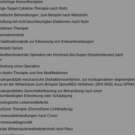
homologe Immuntherapien
loge-Target-Cytokine-Therapie nach Klehr
vedische Behandlungen, zum Beispiel nach Maharishi
ndlung mit nicht beschleunigten Elektronen nach Nuhr
hotonen-Therapie
esonatorentests
kristallisationstests zur Erkennung von Krebserkrankungen
omoletz-Serum
hkraftverändernde Operation der Hornhaut des Auges (Keratomileusis) nach
r
hheilung ohne Operation
n-Hydro-Therapie und ihre Modifikationen
utergestützte mechanische Distraktionsverfahren, zur nichtoperativen segmentale
ion an der Wirbelsäule (zum Beispiel SpineMED-Verfahren, DRX 9000, Accu-SPINA
utergestütztes Gesichtsfeldtraining zur Behandlung nach einer
ischbedingten Erkrankung oder Schädigung
oxologische Lebensmitteltests
oDyne-Therapie (DermoDyne-Lichtimpfung)
troneuralbehandlungen nach Croon
tronneuraldiagnostik
urale Wirbelsäulenkathetertechnik nach Racz