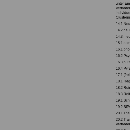
unter Ei
Verfahre
individu
Clusterm
14.1 Neu
14.2 neu
14.3 nied
15.1 osm
16.1 pho
16.2 Psy
16.3 pul
16.4 Pyr
17.1 (frei
18.1 Re
18.2 Rei
18.3 Rol
19.1 Sch
19.2 SIP
20.1 The
20.2 Tra
Verfahre