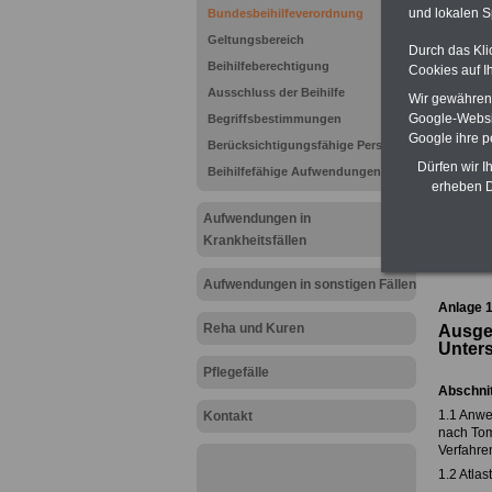
Vort
und lokalen S
Bundesbeihilfeverordnung
Verglei
Geltungsbereich
Durch das Kli
Be
Beihilfeberechtigung
Cookies auf I
Kran
Ausschluss der Beihilfe
Wir gewähren D
K
Google-Websi
Begriffsbestimmungen
verglei
Google ihre 
Vergle
Berücksichtigungsfähige Personen
Dürfen wir I
Beihilfefähige Aufwendungen
Brut
erheben D
Aufwendungen in
Krankheitsfällen
Zur Über
Aufwendungen in sonstigen Fällen
Anlage 1
Reha und Kuren
Ausge
Unter
Pflegefälle
Abschnit
1.1 Anwe
Kontakt
nach Tom
Verfahre
1.2 Atlas