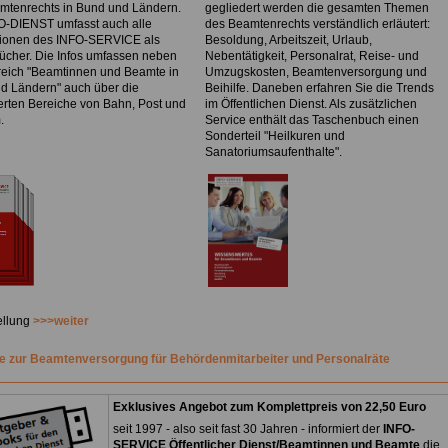
mtenrechts in Bund und Ländern.
gegliedert werden die gesamten Themen
O-DIENST umfasst auch alle
des Beamtenrechts verständlich erläutert:
tionen des INFO-SERVICE als
Besoldung, Arbeitszeit, Urlaub,
ücher. Die Infos umfassen neben
Nebentätigkeit, Personalrat, Reise- und
eich "Beamtinnen und Beamte in
Umzugskosten, Beamtenversorgung und
d Ländern" auch über die
Beihilfe. Daneben erfahren Sie die Trends
ierten Bereiche von Bahn, Post und
im Öffentlichen Dienst. Als zusätzlichen
.
Service enthält das Taschenbuch einen
Sonderteil "Heilkuren und
Sanatoriumsaufenthalte".
ellung
>>>weiter
 zur Beamtenversorgung für Behördenmitarbeiter und Personalräte
Exklusives Angebot zum Komplettpreis von 22,50 Euro
seit 1997 - also seit fast 30 Jahren - informiert der
INFO-
SERVICE Öffentlicher Dienst/Beamtinnen und Beamte
die