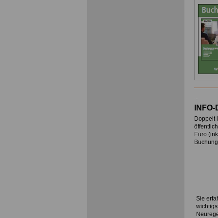
...
INFO-
Doppelt i
öffentli
Euro
(ink
Buchung 
Sie erfa
wichtig
Neurege