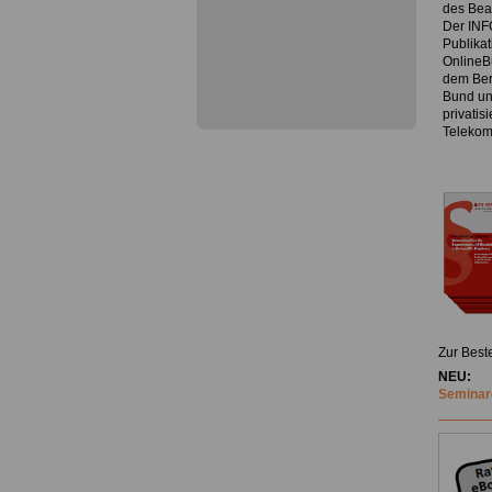
des Bea
Der INF
Publika
OnlineB
dem Ber
Bund un
privatis
Telekom
Zur Best
NEU:
Seminare