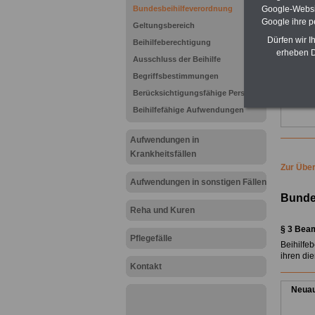
Verglei
Google-Websi
Bundesbeihilfeverordnung
Be
Google ihre 
Geltungsbereich
Dürfen wir I
Kran
Beihilfeberechtigung
erheben D
K
Ausschluss der Beihilfe
verglei
Vergle
Begriffsbestimmungen
Berücksichtigungsfähige Personen
Brut
Beihilfefähige Aufwendungen
Aufwendungen in
Krankheitsfällen
Zur Über
Aufwendungen in sonstigen Fällen
Bunde
Reha und Kuren
§ 3 Bea
Pflegefälle
Beihilfe
ihren di
Kontakt
Neuau