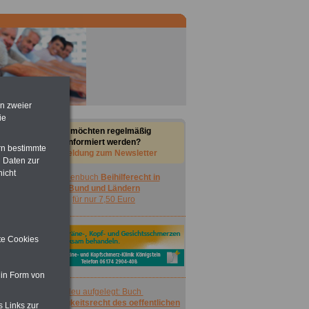
en zweier
ie
Sie möchten regelmäßig
informiert werden?
rn bestimmte
Anmeldung zum Newsletter
 Daten zur
nicht
Taschenbuch
Beihilferecht in
Bund und Ländern
für nur 7,50 Euro
ite Cookies
 in Form von
Neu aufgelegt: Buch
Nebentätigkeitsrecht des oeffentlichen
s Links zur