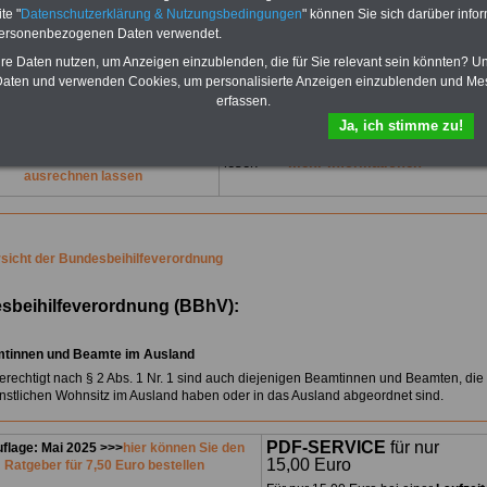
wichtigsten Themen für Beamte und
chen und sparen:
Baufinanzierung
-
te "
Datenschutzerklärung & Nutzungsbedingungen
" können Sie sich darüber infor
dem Öffentlichen Dienst
rufsunfähigkeitsabsicherung
-
personenbezogenen Daten verwendet.
Für nur 15 Euro im Jahr können Sie mehr
Kapitalanlagen
-
als zehn Taschenbücher als eBook
hre Daten nutzen, um Anzeigen einzublenden, die für Sie relevant sein könnten? U
kenzusatzversicherung
-
Private
herunterladen: Beamtenrecht, Besoldung,
aten und verwenden Cookies, um personalisierte Anzeigen einzublenden und Me
rankenversicherung - zuerst
Beamtenversorgung, Beihilfe) sowie
chen, dann unterschreiben
-
Online-
erfassen.
Nebentätigkeitsrecht, Tarifrecht, Frauen
ich Gesetzliche Krankenkassen
-
Ja, ich stimme zu!
im öffentlichen Dienst. Sie können die
Zahnzusatzversicherung
-
eBooks herunterladen, ausdrucken und
to/Netto:
>>>hier können Sie es
lesen
>>>mehr Informationen
ausrechnen lassen
sicht der Bundesbeihilfeverordnung
sbeihilfeverordnung (BBhV):
mtinnen und Beamte im Ausland
berechtigt nach § 2 Abs. 1 Nr. 1 sind auch diejenigen Beamtinnen und Beamten, die
enstlichen Wohnsitz im Ausland haben oder in das Ausland abgeordnet sind.
PDF-SERVICE
für nur
flage: Mai 2025 >>>
hier können Sie den
15,00 Euro
Ratgeber für 7,50 Euro bestellen