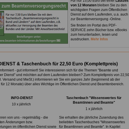
Für nur 15,00 Euro bei einer
Laufzeit
von 12 Monaten
bleiben Sie zu den
wichtigsten Fragen zum Öffentlichen
Dienst auf dem Laufenden, u.a. auch
zur Beamtenversorgung -Online.
Sie finden im Portal des PDF-
SERVICE zehn Bücher bzw. eBooks
zum herunterladen, lesen und
ausdrucken.
Mehr Infos
DIENST & Taschenbuch für 22,50 Euro
(
Komplettpreis)
nformiert - gut informiert! Sie interessieren sich für die Themen "Beamte und
cher Dienst" und möchten auf dem Laufenden bleiben? Zum Komplettpreis von
22,5
l. Versand und MwSt.) informieren wir Sie ein ganzes Jahr (beginnend ab der
für 12 Monate) über alles Wichtige im Öffentlichen Dienst und Beamtenbereich.
INFO-DIENST
Taschenbuch "Wissenswertes für
Beamtinnen und Beamte"
10 x jährlich
1 x jährlich
hren von uns - regelmäßig - die
Sie erhalten die jährliche Zusendung des
sten Änderungen bzw.
beliebten Taschenbuches "Wissenswertes
lungen im öffentlichen Dienst sowie
für Beamtinnen und Beamte". In Kapitel