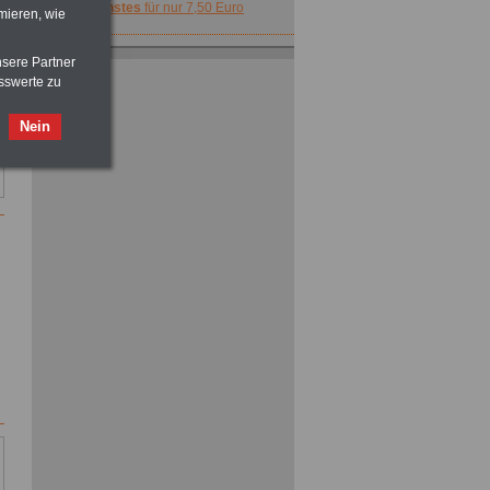
Dienstes
für nur 7,50 Euro
mieren, wie
Taschenbuch
Beihilferecht in
nsere Partner
Bund und Ländern
sswerte zu
für nur 7,50 Euro
Nein
Neu aufgelegt: Buch
Nebentätigkeitsrecht des oeffentlichen
Dienstes
für nur 7,50 Euro