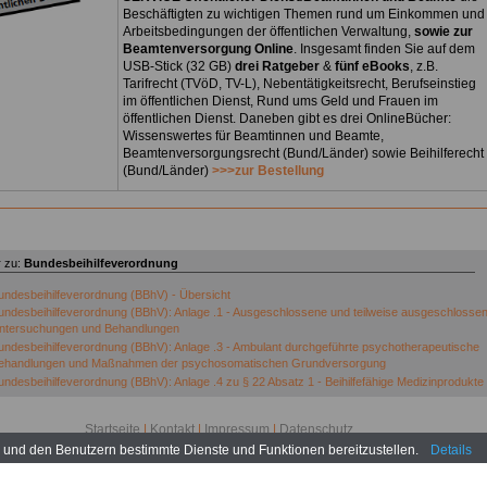
Beschäftigten zu wichtigen Themen rund um Einkommen und
Arbeitsbedingungen der öffentlichen Verwaltung,
sowie zur
Beamtenversorgung Online
. Insgesamt finden Sie auf dem
USB-Stick (32 GB)
drei Ratgeber
&
fünf eBooks
, z.B.
Tarifrecht (TVöD, TV-L), Nebentätigkeitsrecht, Berufseinstieg
im öffentlichen Dienst, Rund ums Geld und Frauen im
öffentlichen Dienst. Daneben gibt es drei OnlineBücher:
Wissenswertes für Beamtinnen und Beamte,
Beamtenversorgungsrecht (Bund/Länder) sowie Beihilferecht
(Bund/Länder)
>>>zur Bestellung
 zu:
Bundesbeihilfeverordnung
undesbeihilfeverordnung (BBhV) - Übersicht
undesbeihilfeverordnung (BBhV): Anlage .1 - Ausgeschlossene und teilweise ausgeschlosse
ntersuchungen und Behandlungen
undesbeihilfeverordnung (BBhV): Anlage .3 - Ambulant durchgeführte psychotherapeutische
ehandlungen und Maßnahmen der psychosomatischen Grundversorgung
undesbeihilfeverordnung (BBhV): Anlage .4 zu § 22 Absatz 1 - Beihilfefähige Medizinprodukte
undesbeihilfeverordnung (BBhV): Anlage .5 zu § 22 Absatz 2 Nummer 1 - Arzneimittel, die
berwiegend der Erhöhung der Lebensqualität dienen
Startseite
|
Kontakt
|
Impressum
|
Datenschutz
undesbeihilfeverordnung (BBhV): Anlage .6 u § 22 Absatz 2 Nummer 3 Buchstabe c)
www.bundesbeihilfeverordnung.de © 2026
n und den Benutzern bestimmte Dienste und Funktionen bereitzustellen.
Details
undesbeihilfeverordnung (BBhV): Anlage .7 (weggefallen)
undesbeihilfeverordnung (BBhV): Anlage .8 zu § 22 Absatz 4 Von der Beihilfefähigkeit
usgeschlossene oder beschränkt beihilfefähige Arzneimittel