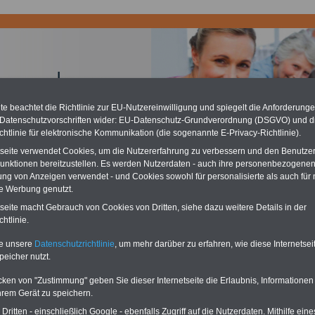
e beachtet die Richtlinie zur EU-Nutzereinwilligung und spiegelt die Anforderung
 Datenschutzvorschriften wider: EU-Datenschutz-Grundverordnung (DSGVO) und d
chzahlung für Beamte auch im Ruhestand (zu geringe Alimentation)
chtlinie für elektronische Kommunikation (die sogenannte E-Privacy-Richtlinie).
desverfassungsgericht hat die Berliner Landesbesoldung für verfassungs-
rklärt (Berlin muss bis
März 2027 eine Neuregelung der Besoldung
tseite verwendet Cookies, um die Nutzererfahrung zu verbessern und den Benutze
eßen). Auch beim Bund (Beamte & Ruhestandsbeamte) gibt es teilweise
unktionen bereitzustellen. Es werden Nutzerdaten - auch ihre personenbezogenen
chzahlungen (Medienberichten zufolge liegt diese für
alle (!) Beamte
ung von Anzeigen verwendet - und Cookies sowohl für personalisierte als auch für 
en
mind. 3.000 und 13.000 Euro
, Der INFO-SERVICE gibt hierzu eine
te Werbung genutzt.
re heraus, die unmittelbar nach dem Beschluss des Gesetzentwurfs der
gierung vorgelegt wird (im II. Quartal.2026) >>>
zur (Vor)Bestellung
tseite macht Gebrauch von Cookies von Dritten, siehe dazu weitere Details in der
schüre
.
htlinie.
te unsere
Datenschutzrichtlinie
, um mehr darüber zu erfahren, wie diese Internetse
peicher nutzt.
sbeihilfeverordnung: § .3 Beamtinnen und Beamte im
nd
cken von "Zustimmung" geben Sie dieser Internetseite die Erlaubnis, Informationen
hrem Gerät zu speichern.
PDF-SERVICE: zehn eBooks zu den
eile für den öffentlichen Dienst
ritten - einschließlich Google - ebenfalls Zugriff auf die Nutzerdaten. Mithilfe eine