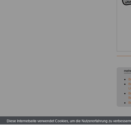
mehr
B
B
U
B
B
B
B
ü
B
Diese Internetseite verwendet Cookies, um die Nutzererfahrung zu verbesser
B
B
a