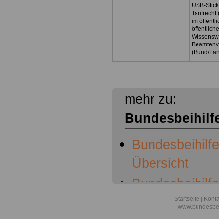
USB-Stick
Tarifrecht
im öffent
öffentlich
Wissenswe
Beamtenve
(Bund/Lä
mehr zu:
Bundesbeihilf
Bundesbeihilf
Übersicht
Bundesbeihilf
Anlage .1 - A
Startseite
|
Konta
www.bundesbei