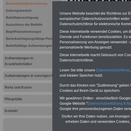
Bundesbeih
Bundesbeihilfeverordnung
§ 33 Leben
Geltungsbereich
Unsere Website beachtet die Richtlinie zur 
Beihilfeberechtigung
europäischer Datenschutzvorschriften wide
oder regelm
Datenschutzrichtlinie für elektronische Komm
Ausschluss der Beihilfe
Diese Internetseite verwendet Cookies, um 
Begriffsbestimmungen
verlaufend
Dienste und Funktionen bereitzustellen. Es
Berücksichtigungsfähige Personen
Personalisierung von Anzeigen verwendet - un
Beihilfefähige Aufwendungen
personalisierte Werbung genutzt.
Vorteile für den öffentlichen Dien
Diese Internetseite macht Gebrauch von Cooki
Aufwendungen in
Vergleichen und sparen:
Baufinanzie
Datenschutzrichtlinie.
Berufsunfähigkeitsabsicherung
Krankheitsfällen
Kapitalanlagen
-
Lesen Sie bitte unsere
Datenschutzrichtlinie
,
Krankenzusatzversicherung
-
Priv
und lokalen Speicher nutzt.
Aufwendungen in sonstigen Fällen
Krankenversicherung - zuerst
vergleichen, dann unterschreiben
-
On
Durch das Klicken von "Zustimmung" geben Sie
Vergleich Gesetzliche Krankenkass
Reha und Kuren
Cookies auf Ihrem Gerät zu speichern.
Zahnzusatzversicherung
-
Brutto/Netto:
>>>hier können Sie e
Wir gewähren Dritten - einschließlich Google -
Pflegefälle
ausrechnen lassen
Google-Website "
Datenschutzerklärung & N
Google ihre personenbezogenen Daten verw
Kontakt
Dürfen wir Ihre Daten nutzen, um Anzeigen 
Zur Übersicht d
erheben Daten und verwenden Cookies, 