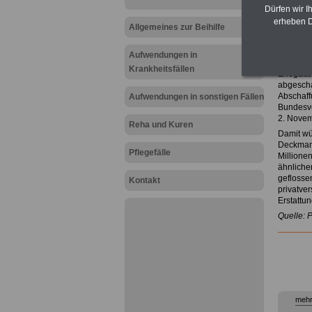
Zur Über
Dürfen wir I
Meldunge
erheben D
Allgemeines zur Beihilfe
DBB fo
Nach der
Aufwendungen in
der Quar
Krankheitsfällen
Ehegatte
abgeschaf
Abschaff
Aufwendungen in sonstigen Fällen
Bundesvo
2. Novem
Reha und Kuren
Damit wü
Deckmant
Pflegefälle
Millione
ähnliche
geflosse
Kontakt
privatver
Erstattu
Quelle: 
mehr