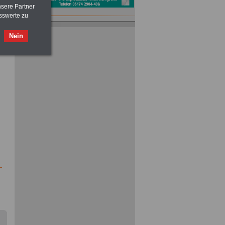
nsere Partner
sswerte zu
Neu aufgelegt: Buch
Nebentätigkeitsrecht des oeffentlichen
Nein
Dienstes
für nur 7,50 Euro
n
Taschenbuch
Beihilferecht in
Bund und Ländern
für nur 7,50 Euro