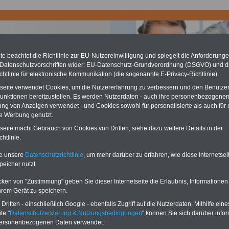
e beachtet die Richtlinie zur EU-Nutzereinwilligung und spiegelt die Anforderung
 Datenschutzvorschriften wider: EU-Datenschutz-Grundverordnung (DSGVO) und d
chtlinie für elektronische Kommunikation (die sogenannte E-Privacy-Richtlinie).
tseite verwendet Cookies, um die Nutzererfahrung zu verbessern und den Benutze
chzahlung für Beamte auch im Ruhestand (zu geringe Alimentation)
unktionen bereitzustellen. Es werden Nutzerdaten - auch ihre personenbezogenen
desverfassungsgericht hat die Berliner Landesbesoldung für verfassungs-
ung von Anzeigen verwendet - und Cookies sowohl für personalisierte als auch für 
rklärt (Berlin muss bis
März 2027 eine Neuregelung der Besoldung
te Werbung genutzt.
eßen). Auch beim Bund (Beamte & Ruhestandsbeamte) gibt es teilweise
chzahlungen (Medienberichten zufolge liegt diese für
alle (!) Beamte
tseite macht Gebrauch von Cookies von Dritten, siehe dazu weitere Details in der
en
mind. 3.000 und 13.000 Euro
, Der INFO-SERVICE gibt hierzu eine
htlinie.
re heraus, die unmittelbar nach dem Beschluss des Gesetzentwurfs der
gierung vorgelegt wird (im II. Quartal.2026) >>>
zur (Vor)Bestellung
te unsere
Datenschutzrichtlinie
, um mehr darüber zu erfahren, wie diese Internetse
schüre
.
peicher nutzt.
cken von "Zustimmung" geben Sie dieser Internetseite die Erlaubnis, Informationen
hrem Gerät zu speichern.
rdert Wegfall der Praxisgebühr auch für Beamte;
2012
ritten - einschließlich Google - ebenfalls Zugriff auf die Nutzerdaten. Mithilfe eine
te "
Datenschutzerklärung & Nutzungsbedingungen
" können Sie sich darüber infor
:teaser_einkaufsvorteile}
personenbezogenen Daten verwendet.