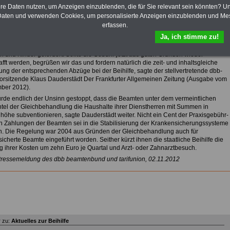
sicht aller Meldungen aus Gesundheit, Pflege und Beihilfe
hre Daten nutzen, um Anzeigen einzublenden, die für Sie relevant sein könnten? U
n zur Beihilfe des Bundes und der Länder:
aten und verwenden Cookies, um personalisierte Anzeigen einzublenden und Me
erfassen.
rdert Wegfall der Praxisgebühr auch für Beamte
Ja, ich stimme zu!
 von der Koalition geplanten Streichung der Praxisgebühr hat der dbb den Wegfall
talsgebühr von zehn Euro auch für die privatversicherten Beamten, Soldaten, dere
n und Kinder gefordert. Sollte die Gebühr jetzt aus guten Gründen wieder
ft werden, begrüßen wir das und fordern natürlich die zeit- und inhaltsgleiche
ung der entsprechenden Abzüge bei der Beihilfe, sagte der stellvertretende dbb-
rsitzende Klaus Dauderstädt Der Frankfurter Allgemeinen Zeitung (Ausgabe vom
ber 2012).
rde endlich der Unsinn gestoppt, dass die Beamten unter dem vermeintlichen
el der Gleichbehandlung die Haushalte ihrer Dienstherren mit Summen in
nhöhe subventionieren, sagte Dauderstädt weiter. Nicht ein Cent der Praxisgebühr-
n Zahlungen der Beamten sei in die Stabilisierung der Krankensicherungssysteme
n. Die Regelung war 2004 aus Gründen der Gleichbehandlung auch für
sicherte Beamte eingeführt worden. Seither kürzt ihnen die staatliche Beihilfe die
ng ihrer Kosten um zehn Euro je Quartal und Arzt- oder Zahnarztbesuch.
Pressemeldung des dbb beamtenbund und tarifunion, 02.11.2012
 zu:
Aktuelles zur Beihilfe