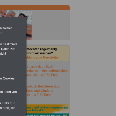
en zweier
ie
rn bestimmte
 Daten zur
Sie möchten regelmäßig
informiert werden?
nicht
Anmeldung zum Newsletter
Neu aufgelegt: Buch
Nebentätigkeitsrecht des oeffentlichen
Dienstes
für nur 7,50 Euro
ite Cookies
Taschenbuch
Beihilferecht in
Bund und Ländern
 in Form von
für nur 7,50 Euro
s Links zur
mieren, wie